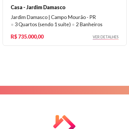
Casa - Jardim Modelo
Jardim Modelo | Campo Mourão - PR
●
2 Quartos
●
1 Banheiro
210.000,00
ES
VER DETAL