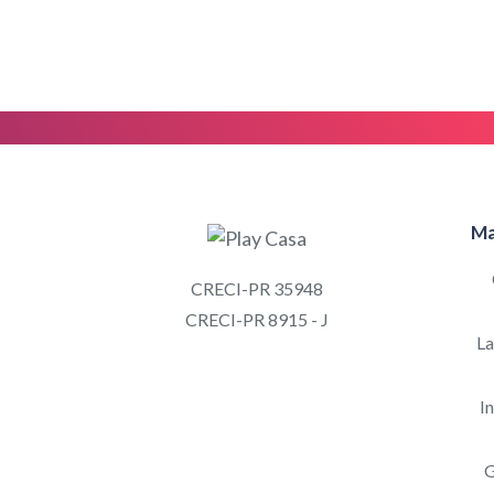
Ma
CRECI-PR 35948
CRECI-PR 8915 - J
L
In
G