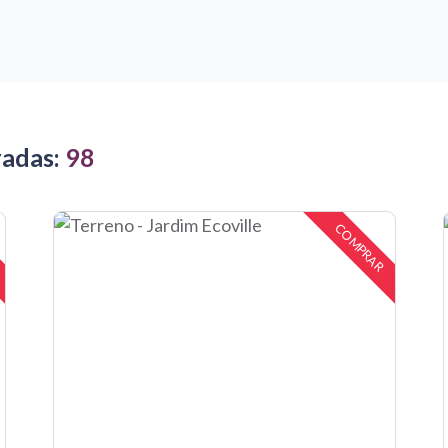
radas:
98
COMPRAR